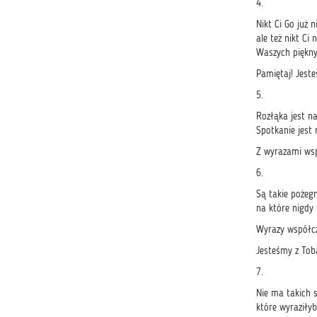
4.
Nikt Ci Go już n
ale też nikt Ci 
Waszych piękny
Pamiętaj! Jest
5.
Rozłąka jest n
Spotkanie jest 
Z wyrazami ws
6.
Są takie pożeg
na które nigdy
Wyrazy współcz
Jesteśmy z Tob
7.
Nie ma takich 
które wyraziły