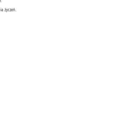
e.
a życzeń.