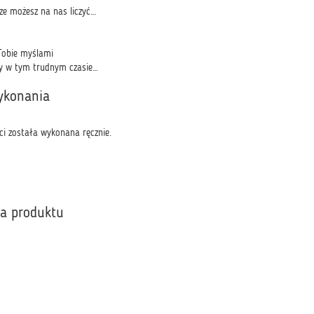
ze możesz na nas liczyć…
Tobie myślami
iły w tym trudnym czasie…
ykonania
ci została wykonana ręcznie.
ka produktu