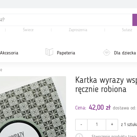
Świece
Zaproszenia
Sutasz
Akcesoria
Papeteria
Dla dziecka
łe
Kartka wyrazy wsp
ręcznie robiona
42,00 zł
Cena:
dostawa od:
-
+
z 1 sztuk
Stworzenie produktu trw