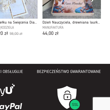
Kartka w pudełku na Święcenia Diakonatu 226
Dzień Nauczyciela, drewniana laurka-DZN08
ĘKODZIEŁA
MANUFAKTURA
Ar
0 zł
44,00 zł
99
98,00 zł
I OBSŁUGUJE
BEZPIECZEŃSTWO GWARANTOWANE