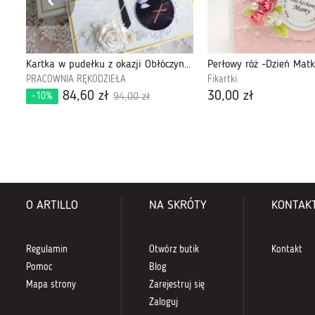
Kartka w pudełku z okazji Obłóczyn232
PRACOWNIA RĘKODZIEŁA
Fikartki
84,60 zł
30,00 zł
-10%
94,00 zł
O ARTILLO
NA SKRÓTY
KONTAK
Regulamin
Otwórz butik
Kontakt
Pomoc
Blog
Mapa strony
Zarejestruj się
Zaloguj