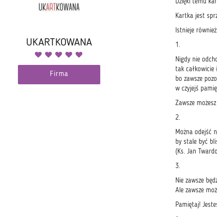
Dzięki temu ka
Kartka jest sp
Istnieje równi
UKARTKOWANA
1.
Nigdy nie odcho
tak całkowicie 
Firma
bo zawsze pozo
w czyjejś pamięc
Zawsze możesz 
2.
Można odejść n
by stale być bli
(Ks. Jan Tward
3.
Nie zawsze będz
Ale zawsze może
Pamiętaj! Jest