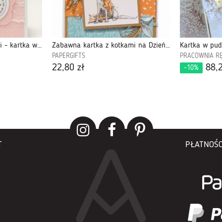
Perłowy róż -Dzień Matki - kartka w pudełku
Zabawna kartka z kotkami na Dzień Mamy
PAPERGIFTS
PRACOWNIA R
22,80 zł
88,2
-10%
T
PŁATNOŚC