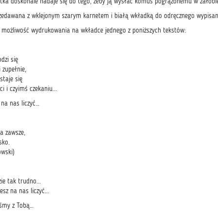
rtka doskonale nadaje się do tego, żeby ją wysłać komuś pogrążonemu w żałobi
rzedawana z wklejonym szarym karnetem i białą wkładką do odręcznego wypisani
eż możliwość wydrukowania na wkładce jednego z poniższych tekstów:
dzi się
i zupełnie,
staje się
i i czyimś czekaniu...
na nas liczyć…
a zawsze,
sko.
owski)
ie tak trudno...
sz na nas liczyć...
eśmy z Tobą…