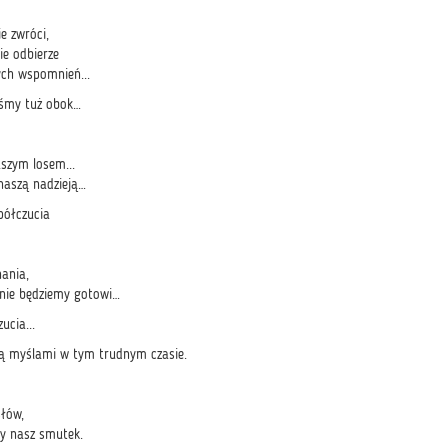
ie zwróci,
nie odbierze
ch wspomnień...
eśmy tuż obok…
aszym losem...
naszą nadzieją…
półczucia
nania,
 nie będziemy gotowi…
ucia...
ą myślami w tym trudnym czasie.
słów,
by nasz smutek.