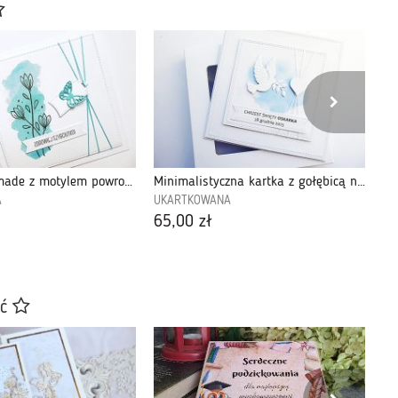
Kartka handmade z motylem powrotu do zdrowia
Minimalistyczna kartka z gołębicą na Chrzest
A
UKARTKOWANA
UK
65,00 zł
42
ać