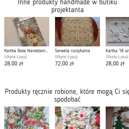
Inne produkty handmade w butiku
projektanta
Kartka Boże Narodzenie #5
Serweta rustykalna
Kartka 18 ur
Utkane z pasji
Utkane z pasji
Utkane z pasji
28,00 zł
72,00 zł
28,00 zł
Produkty ręcznie robione, które mogą Ci si
spodobać