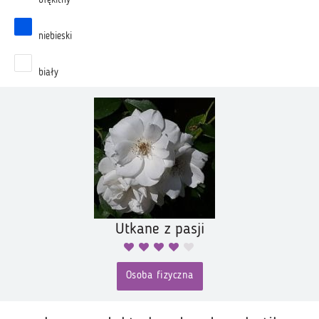
błękitny
niebieski
biały
Utkane z pasji
Osoba fizyczna