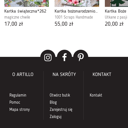
Kartka świąteczna*262
Kartka bożonarodzeniowa 4
magiczne chwile
1001 Scraps Handmade
Utkane z pasji
17,00 zł
55,00 zł
20,00 zł
O ARTILLO
NA SKRÓTY
KONTAKT
Regulamin
Otwórz butik
Kontakt
Pomoc
Blog
Mapa strony
Zarejestruj się
Zaloguj