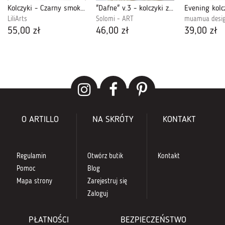
Kolczyki - Czarny smok - bigle angielskie - antyczny brąz
"Dafne" v.3 - kolczyki z gliny polimerowej.
LiliArts
Solomi - ART
muamua desi
55,00 zł
46,00 zł
39,00 zł
O ARTILLO
NA SKRÓTY
KONTAKT
Regulamin
Otwórz butik
Kontakt
Pomoc
Blog
Mapa strony
Zarejestruj się
Zaloguj
PŁATNOŚCI
BEZPIECZEŃSTWO