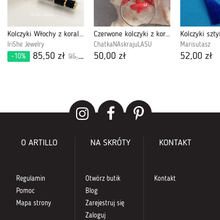
Kolczyki Włochy z koralików Miyuki Delica
Czerwone kolczyki z koralem
IriShe Jewelry
ChatkaNAskrajuLASU
Marisutasz
85,50 zł
50,00 zł
52,00 zł
-10%
95,00 zł
O ARTILLO
NA SKRÓTY
KONTAKT
Regulamin
Otwórz butik
Kontakt
Pomoc
Blog
Mapa strony
Zarejestruj się
Zaloguj