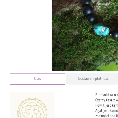
Opis
Dostawa i płatność
Bransoletka o 
Czarny fasetow
Howlit jest kam
Agat jest kamie
zdolności anali