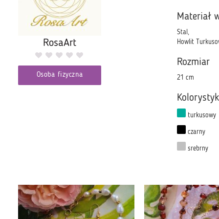
Materiał 
Stal,
RosaArt
Howlit Turkusow
Rozmiar
Osoba fizyczna
21 cm
Kolorysty
turkusowy
czarny
srebrny