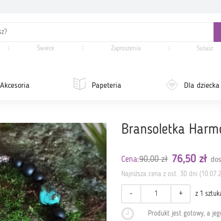
Świece
Zaproszenia
Sutasz
Akcesoria
Papeteria
Dla dziecka
Bransoletka Harmo
76,50 zł
90,00 zł
Cena:
dos
Najniższa cena z ost. 30 dni (10.07.
-
+
z 1 sztuk
Produkt jest gotowy, a je