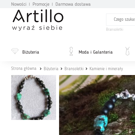
Nowości
Promocje
Darmowa dostawa
Bransoletki
Biżuteria
Moda i Galanteria
Strona główna
Biżuteria
Bransoletki
Kamienie i minerały