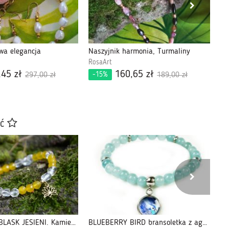
wa elegancja
Naszyjnik harmonia, Turmaliny
Na
RosaArt
Ro
,45 zł
160,65 zł
-15%
-
297,00 zł
189,00 zł
ać
SŁONECZNY BLASK JESIENI. Kamienie naturalne
BLUEBERRY BIRD bransoletka z agatem