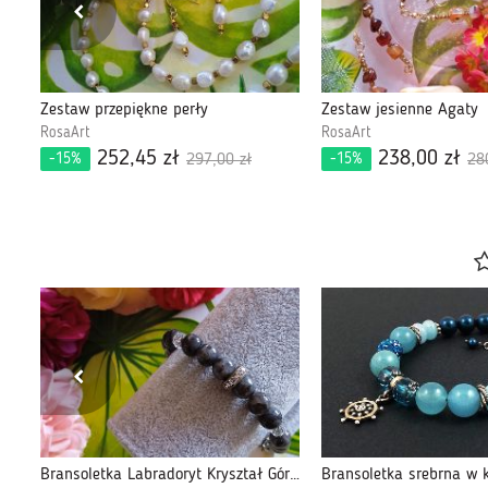
Zestaw przepiękne perły
Zestaw jesienne Agaty
RosaArt
RosaArt
252,45 zł
238,00 zł
-15%
-15%
297,00 zł
28
Bransoletka Labradoryt Kryształ Górski
Bransoletka srebrna w k