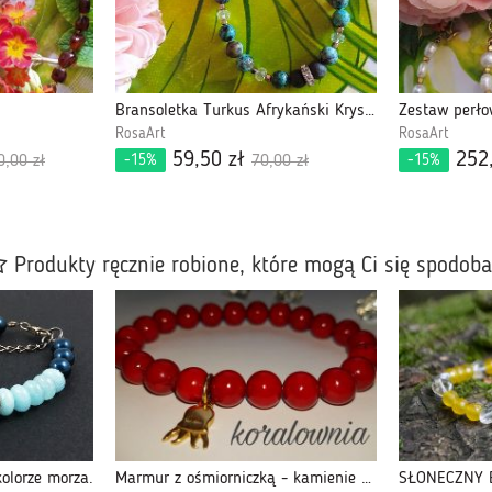
Bransoletka Turkus Afrykański Kryształ Górski
Zestaw perło
RosaArt
RosaArt
59,50 zł
252
-15%
-15%
0,00 zł
70,00 zł
Produkty ręcznie robione, które mogą Ci się spodob
olorze morza.
Marmur z ośmiorniczką - kamienie naturalne