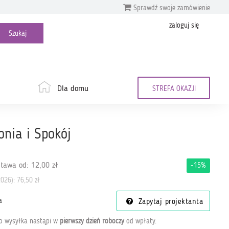
Sprawdź swoje zamówienie
zaloguj się
Dla domu
STREFA OKAZJI
nia i Spokój
tawa od: 12,00 zł
-15%
2026):
76,50 zł
a
Zapytaj projektanta
go wysyłka nastąpi w
pierwszy dzień roboczy
od wpłaty
.