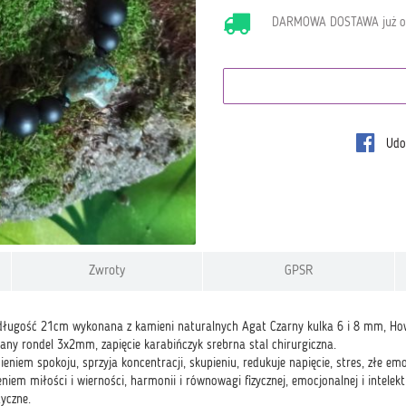
DARMOWA DOSTAWA już 
Udos
Zwroty
GPSR
długość 21cm wykonana z kamieni naturalnych Agat Czarny kulka 6 i 8 mm, Ho
any rondel 3x2mm, zapięcie karabińczyk srebrna stal chirurgiczna.
ieniem spokoju, sprzyja koncentracji, skupieniu, redukuje napięcie, stres, złe e
niem miłości i wierności, harmonii i równowagi fizycznej, emocjonalnej i intelek
tyczne.