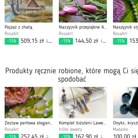
Pejzaż z chatą
Naszyjnik przepiękne Agaty Indyjskie
RosaArt
RosaArt
RosaArt
509,15 zł
144,50 zł
153
-15%
-15%
-15%
599,00 zł
170,00 zł
Produkty ręcznie robione, które mogą Ci si
spodobać
Zestaw perłowa elegancja
Komplet biżuterii Lawenda: kolczyki i pierścionek z koralików Miyuki Delica
RosaArt
IriShe Jewelry
Madame
252,45 zł
162,90 zł
100,00 zł
-15%
-10%
297,00 zł
181,00 zł