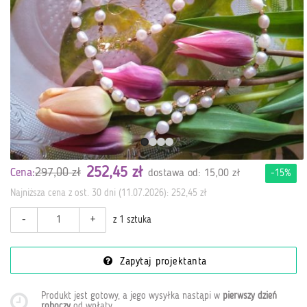
252,45 zł
297,00 zł
Cena:
dostawa od: 15,00 zł
-15%
Najniższa cena z ost. 30 dni (11.07.2026):
252,45 zł
-
+
z 1 sztuka
Zapytaj projektanta
Produkt jest gotowy, a jego wysyłka nastąpi w
pierwszy dzień
roboczy
od wpłaty
.