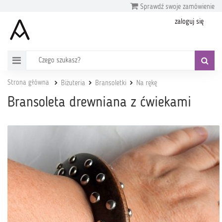
Sprawdź swoje zamówienie
zaloguj się
Strona główna
Biżuteria
Bransoletki
Na rękę
Bransoleta drewniana z ćwiekami