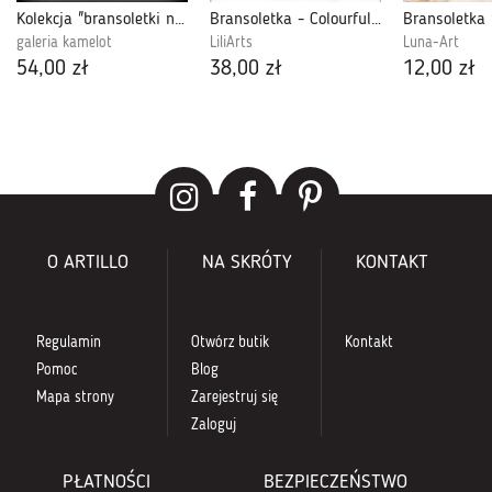
Kolekcja "bransoletki na bogato" - Nr 301
Bransoletka - Colourful Bird - brązowa
galeria kamelot
LiliArts
Luna-Art
54,00 zł
38,00 zł
12,00 zł
O ARTILLO
NA SKRÓTY
KONTAKT
Regulamin
Otwórz butik
Kontakt
Pomoc
Blog
Mapa strony
Zarejestruj się
Zaloguj
PŁATNOŚCI
BEZPIECZEŃSTWO