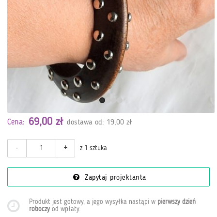
69,00 zł
Cena:
dostawa od: 19,00 zł
-
+
z 1 sztuka
Zapytaj projektanta
Produkt jest gotowy, a jego wysyłka nastąpi w
pierwszy dzień
roboczy
od wpłaty
.