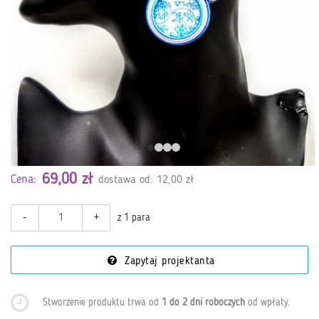
69,00 zł
Cena:
dostawa od: 12,00 zł
-
+
z 1 para
Zapytaj projektanta
Stworzenie produktu trwa od
1 do 2 dni roboczych
od wpłaty
.