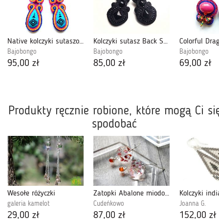
Native kolczyki sutaszowe
Kolczyki sutasz Back Square
Bajobongo
Bajobongo
Bajobongo
95,00 zł
85,00 zł
69,00 zł
Produkty ręcznie robione, które mogą Ci si
spodobać
Wesołe różyczki
Zatopki Abalone miodowe
galeria kamelot
Cudeńkowo
Joanna G.
29,00 zł
87,00 zł
152,00 zł