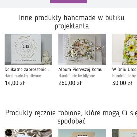
Inne produkty handmade w butiku
projektanta
Delikatne zaproszenie na I Komunię Świętą 005
Album Pierwszej Komunii Świętej dla dziewczynki 2026
W Dniu Urod
Handmade by lillyone
Handmade by lillyone
Handmade by l
14,00 zł
260,00 zł
30,00 zł
Produkty ręcznie robione, które mogą Ci si
spodobać