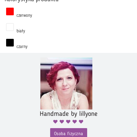
czerwony
biały
czarny
Handmade by lillyone
Osoba fizyczna