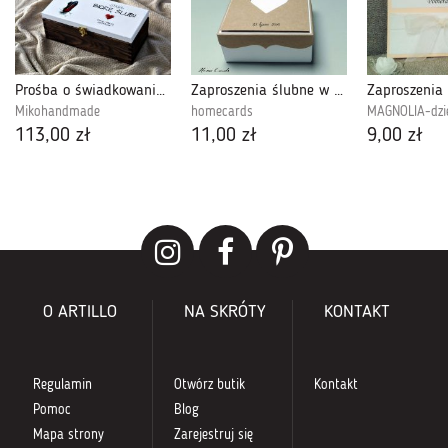
Prośba o świadkowanie Box dla Świadkowej 1
Zaproszenia ślubne w formie pudełka eko
Mikohandmade
homecards
MAGNOLIA-dzi
113,00 zł
11,00 zł
9,00 zł
O ARTILLO
NA SKRÓTY
KONTAKT
Regulamin
Otwórz butik
Kontakt
Pomoc
Blog
Mapa strony
Zarejestruj się