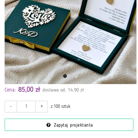
85,00 zł
Cena:
dostawa od: 14,90 zł
-
+
z 100 sztuk
Zapytaj projektanta