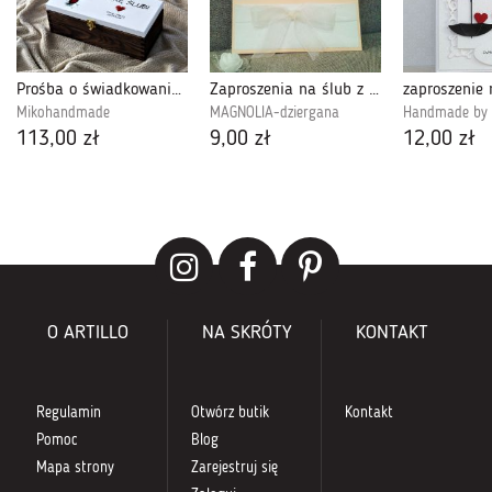
Prośba o świadkowanie Box dla Świadkowej 1
Zaproszenia na ślub z kokardą
zaproszenie 
Mikohandmade
MAGNOLIA-dziergana
Handmade by l
113,00 zł
9,00 zł
12,00 zł
O ARTILLO
NA SKRÓTY
KONTAKT
Regulamin
Otwórz butik
Kontakt
Pomoc
Blog
Mapa strony
Zarejestruj się