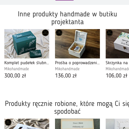
Inne produkty handmade w butiku
projektanta
Komplet pudełek ślubnych - butelkowa zieleń 2
Prośba o poprowadzenie do ołtarza ślubu dla Taty
Mikohandmade
Mikohandmade
Mikohandmad
300,00 zł
136,00 zł
106,00 zł
Produkty ręcznie robione, które mogą Ci si
spodobać