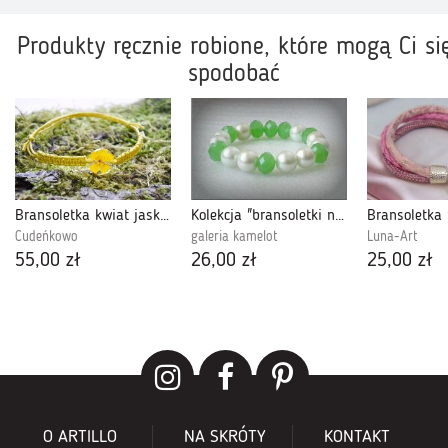
Produkty ręcznie robione, które mogą Ci si
spodobać
Bransoletka kwiat jaskra makrama
Kolekcja "bransoletki na bogato" - No.185
Cudeńkowo
galeria kamelot
Luna-Art
55,00 zł
26,00 zł
25,00 zł
O ARTILLO
NA SKRÓTY
KONTAKT