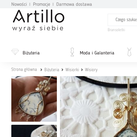
Nowości
Promocje
Darmowa dostawa
Bransoletki
Biżuteria
Moda i Galanteria
Strona główna
Biżuteria
Wisiorki
Wisiory