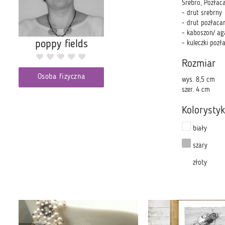
Srebro, Pozłac
- drut srebrny
- drut pozłaca
- kaboszon/ ag
poppy fields
- kuleczki poz
Rozmiar
Osoba fizyczna
wys. 8,5 cm
szer. 4 cm
Kolorysty
biały
szary
złoty