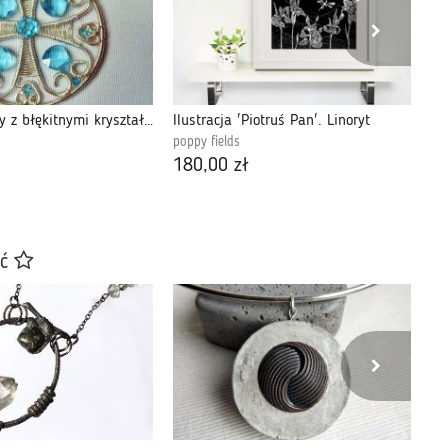
Wisior srebrny z błękitnymi kryształkami
Ilustracja 'Piotruś Pan'. Linoryt
Wi
poppy fields
pop
180,00 zł
20
ać