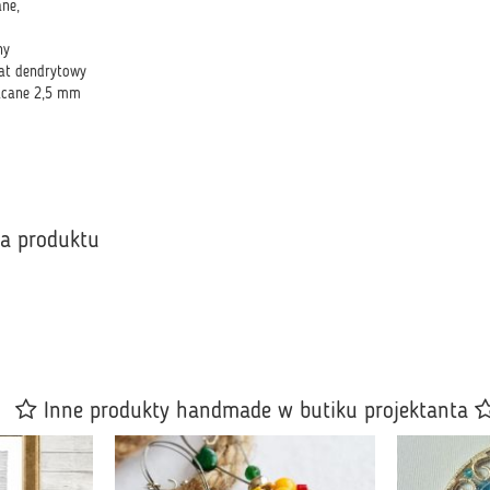
ane,
ny
at dendrytowy
łacane 2,5 mm
ka produktu
Inne produkty handmade w butiku projektanta