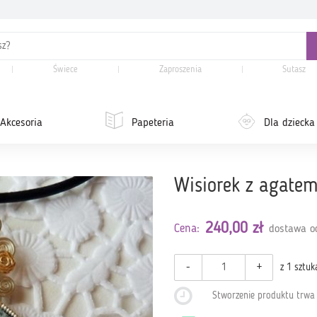
Świece
Zaproszenia
Sutasz
Akcesoria
Papeteria
Dla dziecka
Wisiorek z agate
240,00 zł
Cena:
dostawa od
-
+
z 1 sztuk
Stworzenie produktu trw