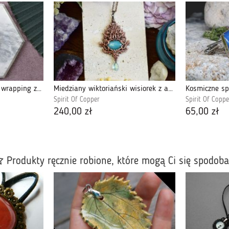
Miedziany wisiorek wire wrapping z karneolem #422
Miedziany wiktoriański wisiorek z amazonitem #356
Spirit Of Copper
Spirit Of Coppe
240,00 zł
65,00 zł
Produkty ręcznie robione, które mogą Ci się spodob