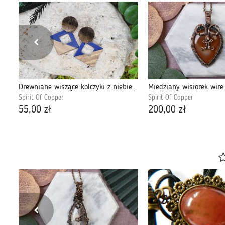
wisior z labradorytem i muszlą Murex Ramosus
Drewniane wiszące kolczyki z niebieską żywicą #2
Spirit Of Copper
Spirit Of Copper
55,00 zł
200,00 zł