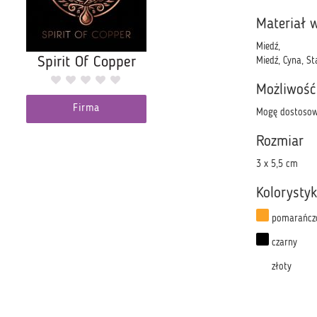
Materiał 
Miedź,
Spirit Of Copper
Miedź, Cyna, St
Możliwość
Firma
Mogę dostosow
Rozmiar
3 x 5,5 cm
Kolorysty
pomarańcz
czarny
złoty