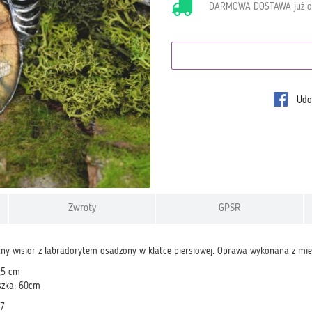
DARMOWA DOSTAWA już 
Udos
Zwroty
GPSR
ny wisior z labradorytem osadzony w klatce piersiowej. Oprawa wykonana z mied
,5 cm
szka: 60cm
87