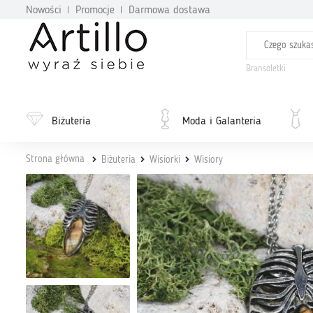
Nowości
Promocje
Darmowa dostawa
Bransoletki
Biżuteria
Moda i Galanteria
Strona główna
Biżuteria
Wisiorki
Wisiory