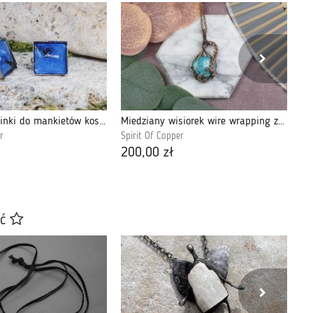
Kosmiczne spinki do mankietów koszuli #39
Miedziany wisiorek wire wrapping z turkusem #536
St
r
Spirit Of Copper
Spi
200,00 zł
18
ać