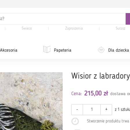
Świece
Zaproszenia
Sutasz
Akcesoria
Papeteria
Dla dziecka
Wisior z labrador
215,00 zł
Cena:
dostawa od
-
+
z 1 sztuk
Stworzenie produktu trw