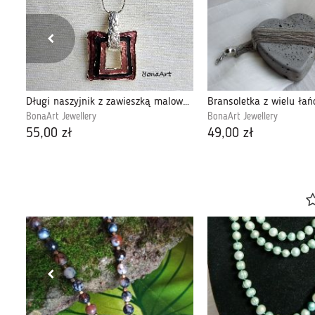
Kwiat lotosu - grafika autorska, rysunek jedna linia
Długi naszyjnik z zawieszką malowaną
Bransoletka z wielu ła
BonaArt Jewellery
BonaArt Jewellery
55,00 zł
49,00 zł