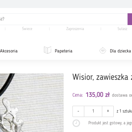
Świece
Zaproszenia
Sutasz
Akcesoria
Papeteria
Dla dziecka
Wisior, zawieszka
135,00 zł
Cena:
dostawa od
-
+
z 1 sztuk
Produkt jest gotowy, a je