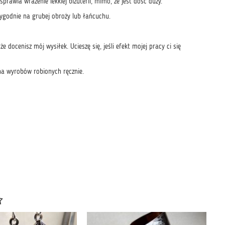
rawia wrażenie lekkiej biżuterii, mimo, że jest dość duży.
wygodnie na grubej obroży lub łańcuchu.
 docenisz mój wysiłek. Ucieszę się, jeśli efekt mojej pracy ci się
ha wyrobów robionych ręcznie.