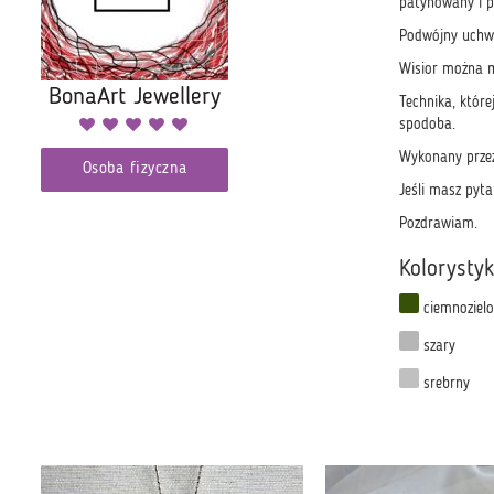
patynowany i pr
Podwójny uchwy
Wisior można m
BonaArt Jewellery
Technika, które
spodoba.
Wykonany przez
Osoba fizyczna
Jeśli masz pyta
Pozdrawiam.
Kolorysty
ciemnoziel
szary
srebrny