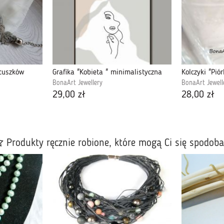
ńcuszków
Grafika "Kobieta " minimalistyczna
Kolczyki "Pió
BonaArt Jewellery
BonaArt Jewell
29,00 zł
28,00 zł
Produkty ręcznie robione, które mogą Ci się spodob