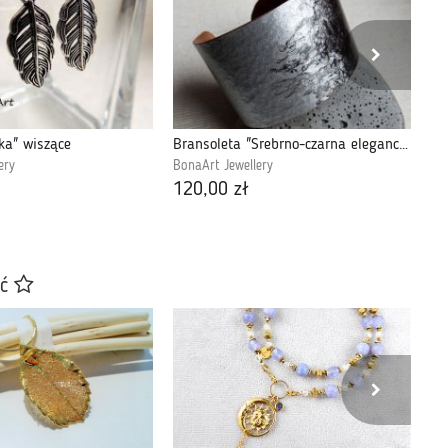
rka" wiszące
Bransoleta "Srebrno-czarna elegancja"
Br
ery
BonaArt Jewellery
Bo
120,00 zł
46
ać