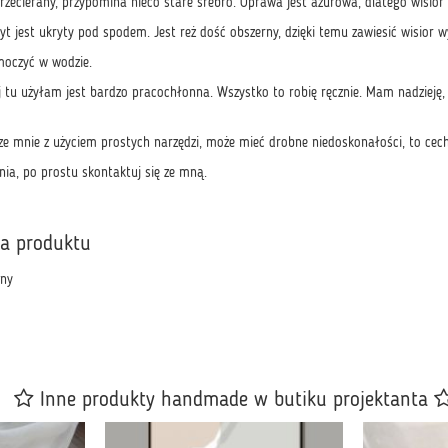
zecierany, przypomina nieco stare srebro. Oprawa jest ażurowa, dlatego wisior sp
t jest ukryty pod spodem. Jest reż dość obszerny, dzięki temu zawiesić wisior 
oczyć w wodzie.
j tu użyłam jest bardzo pracochłonna. Wszystko to robię ręcznie. Mam nadzieję, że
e mnie z użyciem prostych narzędzi, może mieć drobne niedoskonałości, to cec
nia, po prostu skontaktuj się ze mną.
ka produktu
ony
Inne produkty handmade w butiku projektanta