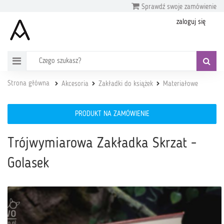
Sprawdź swoje zamówienie
zaloguj się
Strona główna
Akcesoria
Zakładki do książek
Materiałowe
PRODUKT NA ZAMÓWIENIE
Trójwymiarowa Zakładka Skrzat -
Golasek