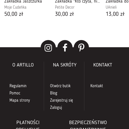
Zakładka Jaszczurka
Zakładka "Kto czyta, nie.."
Moje Cudeńka
Petite Decor
UAnieli
50,00 zł
30,00 zł
13,00 zł
O ARTILLO
NA SKRÓTY
KONTAKT
Regulamin
Otwórz butik
Kontakt
Pomoc
Blog
Mapa strony
Zarejestruj się
Zaloguj
PŁATNOŚCI
BEZPIECZEŃSTWO