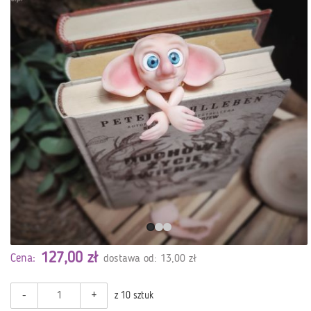
127,00 zł
Cena:
dostawa od: 13,00 zł
-
+
z 10 sztuk