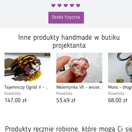
Osoba fizyczna
Inne produkty handmade w butiku
projektanta
Tajemniczy Ogród V - bransoletka z żywicy i rzemieni
Walentynka VII - wisiorek-serduszko z żywicy
Kowaliska
Kowaliska
Kowaliska
147,00 zł
53,49 zł
68,00 zł
Produkty ręcznie robione, które mogą Ci si