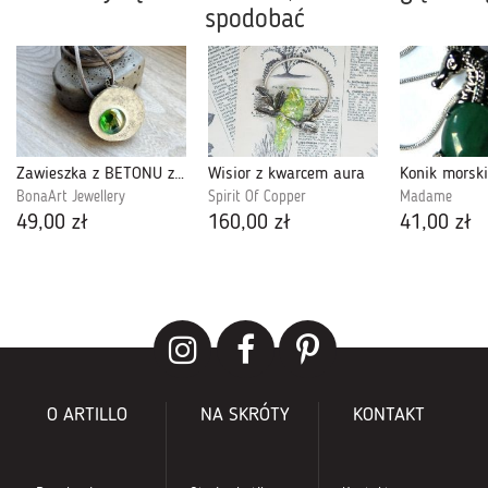
spodobać
Zawieszka z BETONU z zielonym szkłem
Wisior z kwarcem aura
BonaArt Jewellery
Spirit Of Copper
Madame
49,00 zł
160,00 zł
41,00 zł
O ARTILLO
NA SKRÓTY
KONTAKT