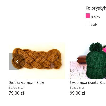
Kolorysty
różowy
biały
Opaska warkocz - Brown
Szydełkowa czapka Bean
By.Yoannee
By.Yoannee
79,00 zł
99,00 zł