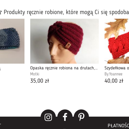
Produkty ręcznie robione, które mogą Ci się spodob
ą
Opaska ręcznie robiona na drutach, bordowa.
Szydełkowa 
Motki
By.Yoannee
35,00 zł
40,00 zł
T
PŁATNOŚC