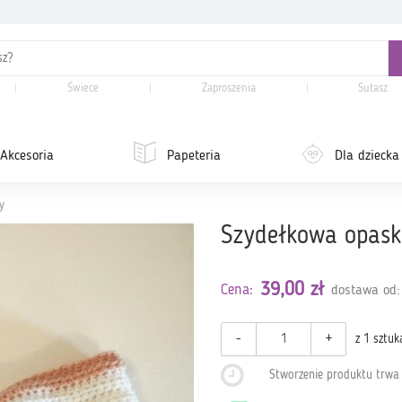
Świece
Zaproszenia
Sutasz
Akcesoria
Papeteria
Dla dziecka
y
Szydełkowa opask
39,00 zł
Cena:
dostawa od:
-
+
z 1 sztuk
Stworzenie produktu trw