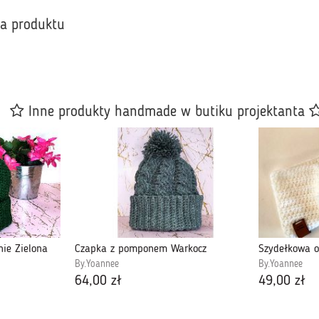
ka produktu
Inne produkty handmade w butiku projektanta
ie Zielona
Czapka z pomponem Warkocz
Szydełkowa o
By.Yoannee
By.Yoannee
64,00 zł
49,00 zł