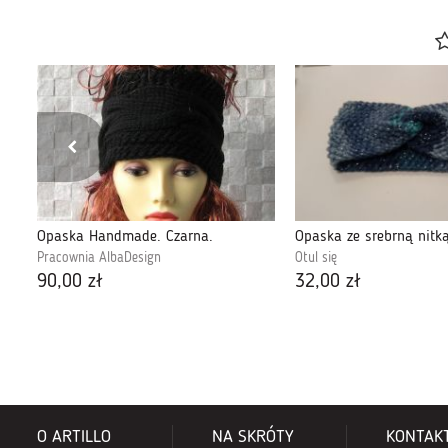
Opaska Handmade. Czarna.
Opaska ze srebrną nitk
Pracownia AlbaDesign
Otul się
90,00 zł
32,00 zł
O ARTILLO
NA SKRÓTY
KONTAK