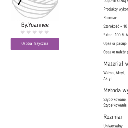
Dopełni każdą s
Produkty wykon
Rozmiar:
By.Yoannee
Szerokość - 10
Skład: 100 % A
Osoba fizyczna
Opaska pasuje
Opaskę należy p
Materiał 
Wełna, Akryl,
Akryl
Metoda w
Szydełkowane,
Szydełkowanie
Rozmiar
Uniwersalny