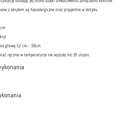
tylizację dodając jej uroku dzięki unikatowemu połączeniu kolorów.
ane z akrylem są hipoalergiczne oraz przyjemne w dotyku.
 cm
kryl
 na głowę 52 cm - 58cm.
rać ręcznie w temperaturze nie wyższej niż 30 stopni.
wykonania
ykonania