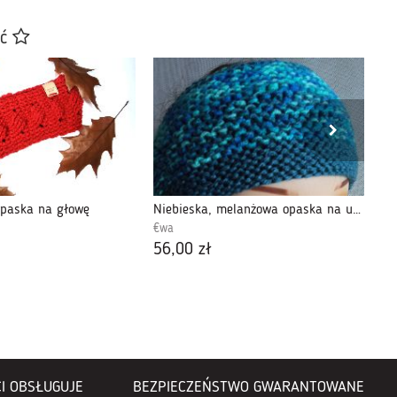
ać
opaska na głowę
Niebieska, melanżowa opaska na uszy
Op
€wa
Rę
56,00 zł
66
I OBSŁUGUJE
BEZPIECZEŃSTWO GWARANTOWANE