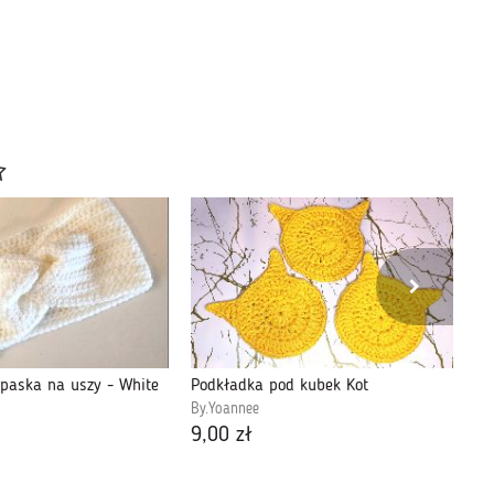
paska na uszy - White
Podkładka pod kubek Kot
By.Yoannee
By
9,00 zł
45