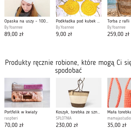
Opaska na uszy - 100% Wełna
Podkładka pod kubek Kot
By.Yoannee
By.Yoannee
By.Yoannee
89,00 zł
9,00 zł
259,00 zł
Produkty ręcznie robione, które mogą Ci si
spodobać
Portfelik w kwiaty
Koszyk, torebka ze sznurka BEŻOWY
raspberi
SPLOTNIA
mamajastudio
70,00 zł
230,00 zł
35,00 zł