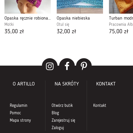
Opaska ręcznie robiona na drutach, fuksja.
Opaska niebieska
Motki
Otul się
Pracownia Alb
35,00 zł
32,00 zł
75,00 zł
O ARTILLO
NA SKRÓTY
KONTAKT
Regulamin
Otwórz butik
Kontakt
Pomoc
Blog
Mapa strony
Zarejestruj się
Zaloguj