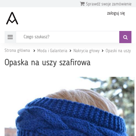
Sprawdź swoje zamówienie
zaloguj się
Strona główna
Moda i Galanteria
Nakrycia głowy
Opaski na uszy
Opaska na uszy szafirowa