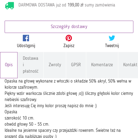
DARMOWA DOSTAWA już od
199,00 zł
sumy zamówienia
Szczegóły dostawy
Udostępnij
Zapisz
Tweetnij
Dostawa
Opis
i
Zwroty
GPSR
Komentarze
Kontakt
płatność
Opaska na głowę wykonane z włoczki o składzie 50% akryl, 50% wełna w
kolorze szafirowym.
Piękny wzór warkocza ślicznie zdobi głowę ;o)) śliczny głęboki kolor ciemny
niebieski szafirowy.
Jeśli interesuję Cię inny kolor proszę napisz do mnie :)
Opaska
szerokość 10 cm.
obwód głowy 50 - 55 cm.
Idealne na jesienne spacery czy przejażdżki rowerem. Świetne też na
prezent dla najbliższej osoby ;)