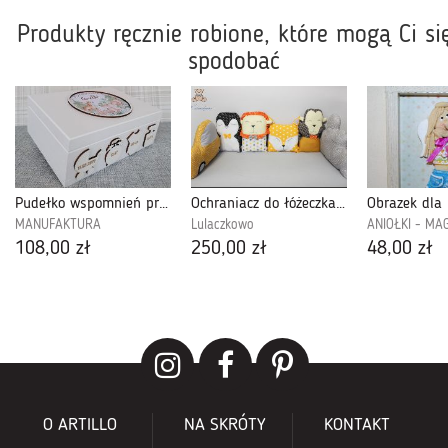
Produkty ręcznie robione, które mogą Ci si
spodobać
Pudełko wspomnień prezent na Chrzest- PwL02
Ochraniacz do łóżeczka zwierzątka muszt-szary
MANUFAKTURA
Lulaczkowo
ANIOŁKI - MA
108,00 zł
250,00 zł
48,00 zł
O ARTILLO
NA SKRÓTY
KONTAKT