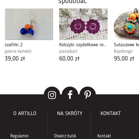
spodobać
szafirki 2
Kolczyki szydełkowe rozetki - fioletowe
galeria kamelot
joasia&art
Bajobongo
39,00 zł
60,00 zł
95,00 zł
O ARTILLO
NA SKRÓTY
KONTAKT
Regulamin
Otwórz butik
Kontakt