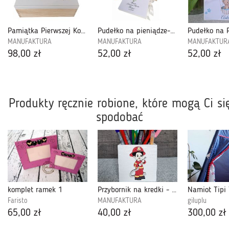
Pamiątka Pierwszej Komunii Świętej- PK3PBN08
Pudełko na pieniądze-Komunia Święta-PPK07
MANUFAKTURA
MANUFAKTURA
MANUFAKTUR
98,00 zł
52,00 zł
52,00 zł
Produkty ręcznie robione, które mogą Ci si
spodobać
komplet ramek 1
Przybornik na kredki - KCHS02
Faristo
MANUFAKTURA
giluplu
65,00 zł
40,00 zł
300,00 zł