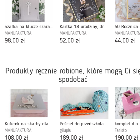
Szafka na klucze szara biały klucz-05
Kartka 18 urodziny, drewniane pudełko na pieniądze-18U10
MANUFAKTURA
MANUFAKTURA
MANUFAKTUR
98,00 zł
52,00 zł
44,00 zł
Produkty ręcznie robione, które mogą Ci si
spodobać
Kuferek na skarby dla dziewczynki- Ps42
Pościel do przedszkola i żłobka, na leżakowanie
MANUFAKTURA
giluplu
Faristo
108,00 zł
189,00 zł
190,00 zł