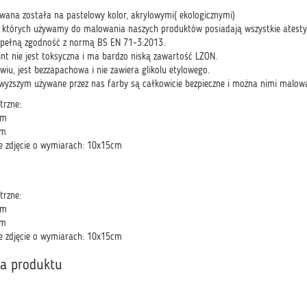
na została na pastelowy kolor, akrylowymi( ekologicznymi)
, których używamy do malowania naszych produktów posiadają wszystkie atesty 
h pełną zgodność z normą BS EN 71-3:2013.
int nie jest toksyczna i ma bardzo niską zawartość LZON.
wiu, jest bezzapachowa i nie zawiera glikolu etylowego.
wyższym używane przez nas farby są całkowicie bezpieczne i można nimi malowa
trzne:
cm
cm
e zdjęcie o wymiarach: 10x15cm
trzne:
cm
cm
e zdjęcie o wymiarach: 10x15cm
ka produktu