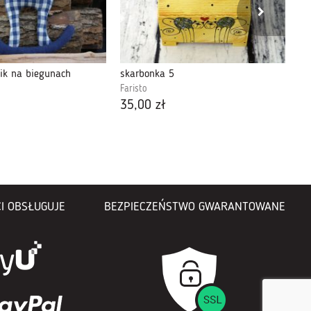
nik na biegunach
skarbonka 5
FU
Faristo
Ad
35,00 zł
40
I OBSŁUGUJE
BEZPIECZEŃSTWO GWARANTOWANE