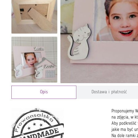
Opis
Dostawa i płatność
Proponujemy W
na zdjęcia, w k
Aby podkreślić
jakie ma być u
Na dole ramki 