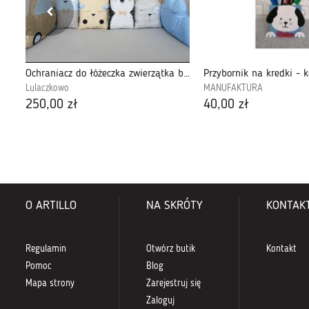
Tęcza z imieniem dziecka - zawieszka ANTOŚ
Ochraniacz do łóżeczka zwierzątka beż-błę-sza
Przybornik na kredki - 
Lulaczkowo
MANUFAKTURA
250,00 zł
40,00 zł
O ARTILLO
NA SKRÓTY
KONTAK
Regulamin
Otwórz butik
Kontakt
Pomoc
Blog
Mapa strony
Zarejestruj się
Zaloguj