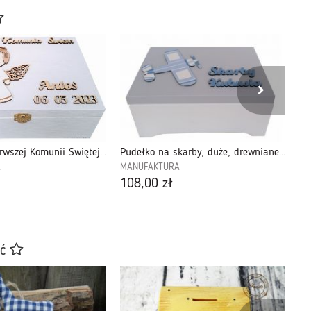
Pamiątka Pierwszej Komunii Świętej, Pudełko Komunijne-KBP11
Pudełko na skarby, duże, drewniane - Ps101
A
MANUFAKTURA
MA
108,00 zł
52
ać