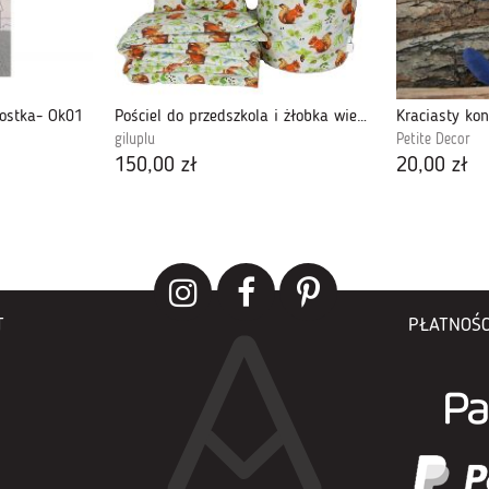
kostka- Ok01
Pościel do przedszkola i żłobka wiewiórki wyprawka
Kraciasty ko
giluplu
Petite Decor
150,00 zł
20,00 zł
T
PŁATNOŚC