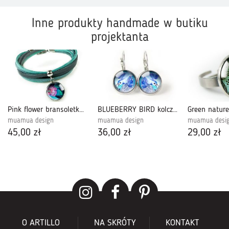
Inne produkty handmade w butiku
projektanta
Pink flower bransoletka z rzemieniami
BLUEBERRY BIRD kolczyki wiszące z ilustracją
muamua design
muamua design
muamua desi
45,00 zł
36,00 zł
29,00 zł
O ARTILLO
NA SKRÓTY
KONTAKT