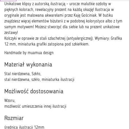
Unikatowe klipsy z autorską ilustracją - urocze malutkie ozdoby w
pięknych kolorach, rewelacyjny prezent na każdą okazję! Ilustracja w
oryginale jest malowana akwarelami przez Kaję Gościniak. W butiku
znajdziesz więcej elementów biżuterii z w podobnej kolorystyce albo z tym
samym motywem! Możesz stworzyć dla siebie lub na prezent unikatowe
zestawy!
Kolczyki w oprawie ze stali szlachetnej (antyalergicznej). Wymiary: Grafika
12 mm, miniaturka grafiki zatopiona pod szkiełkiem.
Handmade by muamua design
Materiał wykonania
Stal nierdzewna, Szkło,
stal nierdzewna, szkło, miniaturka ilustracji
Możliwość dostosowania
Wzoru,
możliwość umieszczenia innej ilustracji
Rozmiar
średnica ilustracji 12mm