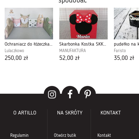
spodobać
Ochraniacz do łóżeczka zwierzątka beż-róż-oli
Skarbonka Kostka SKK05
Lulaczkowo
MANUFAKTURA
Faristo
250,00 zł
52,00 zł
35,00 zł
O ARTILLO
NA SKRÓTY
KONTAKT
Regulamin
Otwórz butik
Kontakt