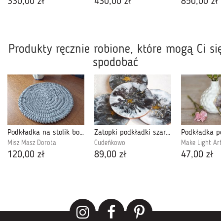
330,00 zł
430,00 zł
850,00 zł
Produkty ręcznie robione, które mogą Ci si
spodobać
Podkładka na stolik boho ze sznurka 50cm
Zatopki podkładki szaro złote
Misz Masz Dorota
Cudeńkowo
Make Light Ar
120,00 zł
89,00 zł
47,00 zł