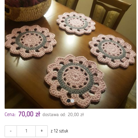
70,00 zł
Cena:
dostawa od: 20,00 zł
-
+
z 12 sztuk