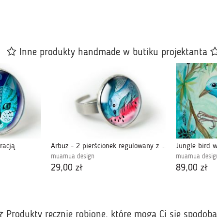
Inne produkty handmade w butiku projektanta
tracją
Arbuz - 2 pierścionek regulowany z ilustracją
Jungle bird w
muamua design
muamua desig
29,00 zł
89,00 zł
Produkty ręcznie robione, które mogą Ci się spodob