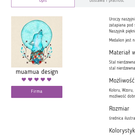
Opis
Dostawa i płatność
Uroczy naszyjni
zatapiana pod s
Naszyjnik pięk
Medalion jest 
Materiał 
Stal nierdzewna
stal nierdzewna
muamua design
Możliwość
Koloru, Wzoru,
Firma
możliwość dobra
Rozmiar
średnica ilustr
Kolorysty