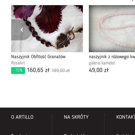
Naszyjnik Obfitość Granatów
naszyjnik z różowego k
RosaArt
galeria kamelot
160,65 zł
49,00 zł
-15%
189,00 zł
O ARTILLO
NA SKRÓTY
KONTAK