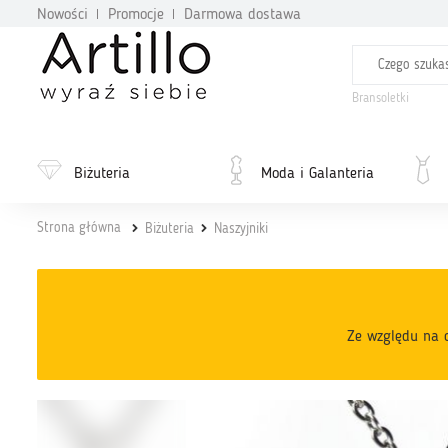
Nowości
Promocje
Darmowa dostawa
Bransoletki
Biżuteria
Moda i Galanteria
Strona główna
Biżuteria
Naszyjniki
Ze względu na c