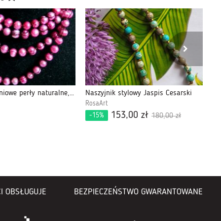
Bordowe, wiśniowe perły naturalne, długi sznur pereł, naszyjnik z perłami
Naszyjnik stylowy Jaspis Cesarski
RosaArt
An
153,00 zł
47
-15%
180,00 zł
I OBSŁUGUJE
BEZPIECZEŃSTWO GWARANTOWANE