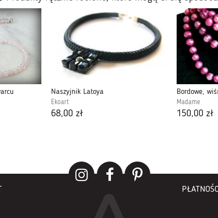
warcu
Naszyjnik Latoya
Ekoart
Madame
68,00 zł
150,00 zł
T
PŁATNOŚC