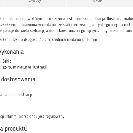
Zwroty
GPSR
k z medalionem, w którym umieszczona jest autorska ilustracja. Ilustracja malowa
zkiełkiem i oprawiona w medalion ze stali nierdzewnej, antyalergicznej. Ta metod
nie pasuje do wielu stylizacji, a dodatkowo można go łączyć z innymi elementam
na łańcuszku o długości 45 cm, średnica medalionu: 16mm
wykonania
, Szkło,
, szkło, miniaturka ilustracji
 dostosowania
nia innej ilustracji
acji: 16mm, pierścionek jest regulowany
ka produktu