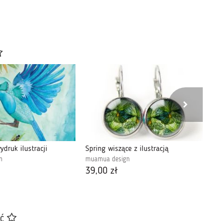
ydruk ilustracji
Spring wiszące z ilustracją
Ni
n
muamua design
mu
39,00 zł
89
ać