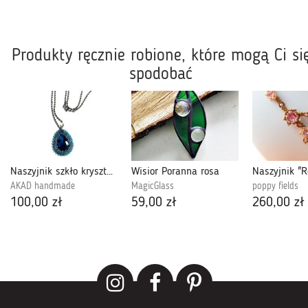
Produkty ręcznie robione, które mogą Ci si
spodobać
Naszyjnik szkło kryształowe turkusowy
Wisior Poranna rosa
AKAD handmade
MagicGlass
poppy fields
100,00 zł
59,00 zł
260,00 zł