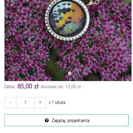
85,00 zł
Cena:
dostawa od: 12,00 zł
-
+
z 1 sztuka
Zapytaj projektanta