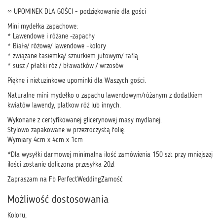
♡ UPOMINEK DLA GOŚCI - podziękowanie dla gości
Mini mydełka zapachowe:
* Lawendowe i różane -zapachy
* Białe/ różowe/ lawendowe -kolory
* związane tasiemką/ sznurkiem jutowym/ rafią
* susz / płatki róż / bławatków / wrzosów
Piękne i nietuzinkowe upominki dla Waszych gości.
Naturalne mini mydełko o zapachu lawendowym/różanym z dodatkiem
kwiatów lawendy, platkow róż lub innych.
Wykonane z certyfikowanej glicerynowej masy mydlanej.
Stylowo zapakowane w przezroczystą folię.
Wymiary 4cm x 4cm x 1cm
*Dla wysyłki darmowej minimalna ilość zamówienia 150 szt przy mniejszej
ilości zostanie doliczona przesyłka 20zl
Zapraszam na Fb PerfectWeddingZamość
Możliwość dostosowania
Koloru,