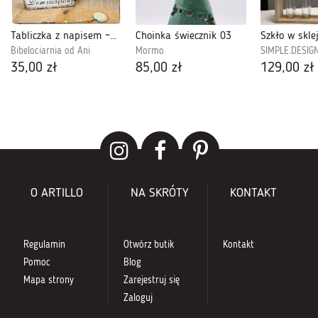
Tabliczka z napisem ~Dzieci sprawiają....~
Choinka świecznik 03
Bibelociarnia od Ani
Mormo
SIMPLE.DESIG
35,00 zł
85,00 zł
129,00 zł
O ARTILLO
NA SKRÓTY
KONTAKT
Regulamin
Otwórz butik
Kontakt
Pomoc
Blog
Mapa strony
Zarejestruj się
Zaloguj