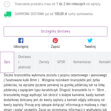
Stworzenie produktu trwa od
1 do 2 dni roboczych
od wpłaty
.
DARMOWA DOSTAWA już od
100,00 zł
sumy zamówienia
Szczegóły dostawy
Udostępnij
Zapisz
Tweetnij
Dostawa
Opis
i
Zwroty
GPSR
Komentarze
Kontakt
płatność
Śliczna bransoletka wykonana została z jaspisu sezamowego i jeansowego
( fasetowane kulki 8mm ) . Wstępnie nośnikiem bransoletki jest żyłka
jubilerska, na wyraźne życzenie zamienię na gumkę jubilerską lub na linkę
jubilerską z zapięciem typu karabińczyk. Długość bransoletki to +- 18cm ,
bransoletkę mogę wydłużyć lub skrócić o kolejne kamienie, każdy kamień
dodatkowy doliczany jest do kwoty zapłaty a kamień odjęty odliczany od
kwoty zapłaty. Proszę przy zakupie dołączyć informację e-mailową o chęci
zmian i podać szczegóły. Zaraz po otrzymaniu informacji o wydłużeniu lub