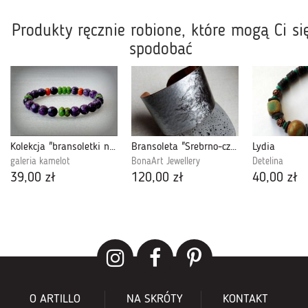
Produkty ręcznie robione, które mogą Ci si
spodobać
Kolekcja "bransoletki na bogato" - No.196
Bransoleta "Srebrno-czarna elegancja"
Lydia
galeria kamelot
BonaArt Jewellery
Detelina
39,00 zł
120,00 zł
40,00 zł
O ARTILLO
NA SKRÓTY
KONTAKT