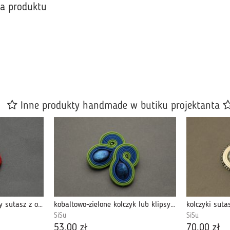
ka produktu
Inne produkty handmade w butiku projektanta
kolorowe kolczyki / klipsy sutasz z onyksami 1
kobaltowo-zielone kolczyk lub klipsy sutasz
kolczyki sut
SiSu
SiSu
53,00 zł
70,00 zł