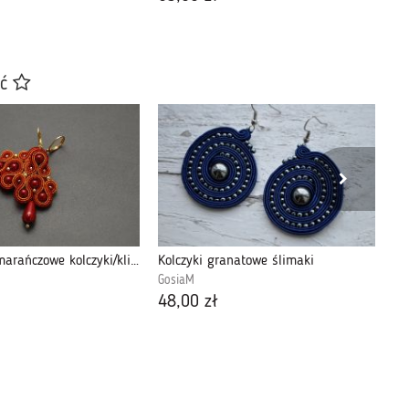
ać
Czerwono-pomarańczowe kolczyki/klipsy sutasz
Kolczyki granatowe ślimaki
Ko
GosiaM
Kr
48,00 zł
48