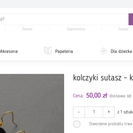
Świece
Zaproszenia
Sutasz
Akcesoria
Papeteria
Dla dziecka
kolczyki sutasz - 
50,00 zł
Cena:
dostawa od:
-
+
z 1 sztuk
Stworzenie produktu trw