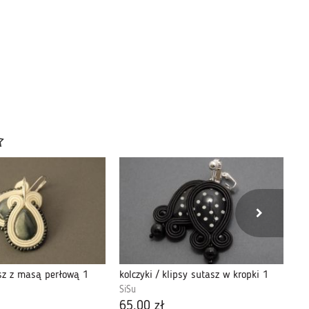
asz z masą perłową 1
kolczyki / klipsy sutasz w kropki 1
ko
SiSu
Si
65,00 zł
55