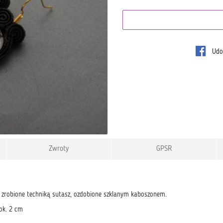
Udos
Zwroty
GPSR
ki zrobione techniką sutasz, ozdobione szklanym kaboszonem.
ok. 2 cm