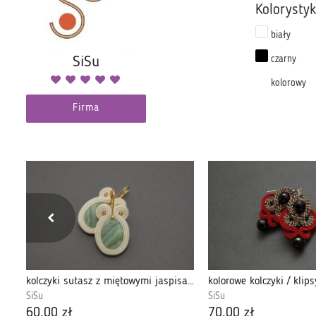
Kolorysty
biały
SiSu
czarny
kolorowy
Firma
wisiorek sutasz z kamieniem Swarovskiego 1
kolczyki sutasz z miętowymi jaspisami
SiSu
SiSu
60,00 zł
70,00 zł