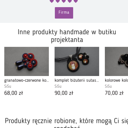
Firma
Inne produkty handmade w butiku
projektanta
granatowo-czerwone kolczyki lub klipsy sutasz
komplet biżuterii sutasz - japonka
SiSu
SiSu
SiSu
68,00 zł
90,00 zł
70,00 zł
Produkty ręcznie robione, które mogą Ci si