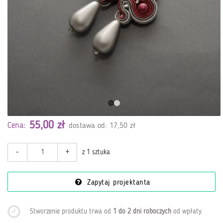
55,00 zł
Cena:
dostawa od: 17,50 zł
-
+
z 1 sztuka
Zapytaj projektanta
Stworzenie produktu trwa od
1 do 2 dni roboczych
od wpłaty
.