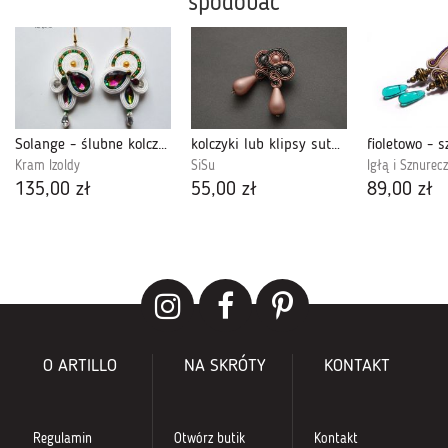
spodobać
Solange - ślubne kolczyki sutasz
kolczyki lub klipsy sutasz 15
Kram Izoldy
SiSu
Igłą i Sznurec
135,00 zł
55,00 zł
89,00 zł
O ARTILLO
NA SKRÓTY
KONTAKT
Regulamin
Otwórz butik
Kontakt