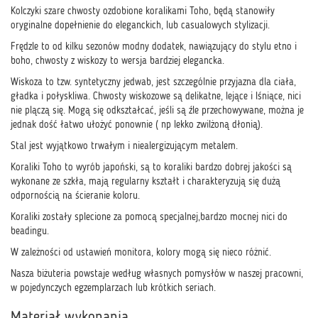
Kolczyki szare chwosty ozdobione koralikami Toho, będą stanowiły
oryginalne dopełnienie do eleganckich, lub casualowych stylizacji.
Frędzle to od kilku sezonów modny dodatek, nawiązujący do stylu etno i
boho, chwosty z wiskozy to wersja bardziej elegancka.
Wiskoza to tzw. syntetyczny jedwab, jest szczególnie przyjazna dla ciała,
gładka i połyskliwa. Chwosty wiskozowe są delikatne, lejące i lśniące, nici
nie plączą się. Mogą się odkształcać, jeśli są źle przechowywane, można je
jednak dość łatwo ułożyć ponownie ( np lekko zwilżoną dłonią).
Stal jest wyjątkowo trwałym i niealergizującym metalem.
Koraliki Toho to wyrób japoński, są to koraliki bardzo dobrej jakości są
wykonane ze szkła, mają regularny kształt i charakteryzują się dużą
odpornością na ścieranie koloru.
Koraliki zostały splecione za pomocą specjalnej,bardzo mocnej nici do
beadingu.
W zależności od ustawień monitora, kolory mogą się nieco różnić.
Nasza biżuteria powstaje według własnych pomysłów w naszej pracowni,
w pojedynczych egzemplarzach lub krótkich seriach.
Materiał wykonania