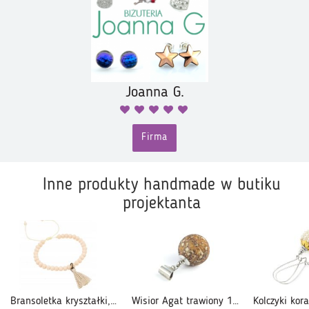
Joanna G.
Firma
Inne produkty handmade w butiku
projektanta
Bransoletka kryształki, chwost, beż, pastelowa, ecru, regulowana
Wisior Agat trawiony 18mm, srebro 925 oksydowane