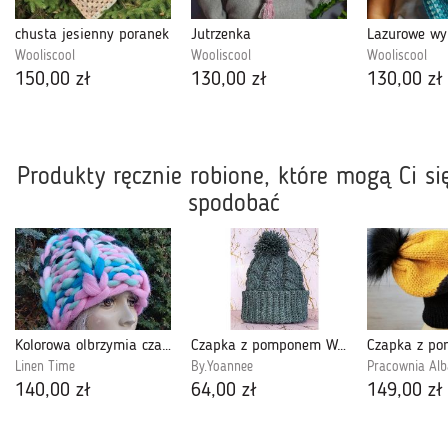
chusta jesienny poranek
Jutrzenka
Lazurowe wy
Wooliscool
Wooliscool
Wooliscool
150,00 zł
130,00 zł
130,00 zł
Produkty ręcznie robione, które mogą Ci si
spodobać
Kolorowa olbrzymia czapka z wełny merynosa
Czapka z pomponem Warkocz
Linen Time
By.Yoannee
Pracownia Alb
140,00 zł
64,00 zł
149,00 zł