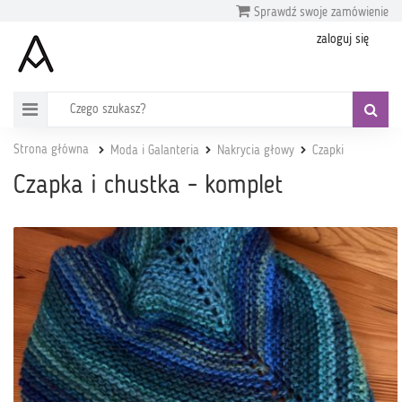
Sprawdź swoje zamówienie
zaloguj się
Strona główna
Moda i Galanteria
Nakrycia głowy
Czapki
Czapka i chustka - komplet