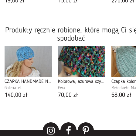
19,00 zł
15,00 zł
270,00 zł
Produkty ręcznie robione, które mogą Ci si
spodobać
CZAPKA HANDMADE NIEBIESKA eL
Kolorowa, ażurowa szydełkowa czapka
Czapka kolor
Galeria-eL
€wa
Rękodzieło Ma
140,00 zł
70,00 zł
68,00 zł