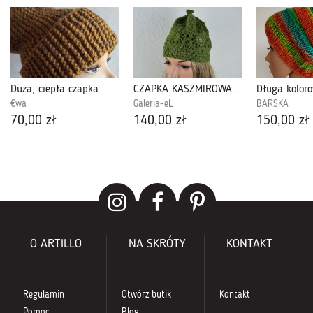
Duża, ciepła czapka
CZAPKA KASZMIROWA ZIELONA L
€wa
Galeria-eL
BARSKA
70,00 zł
140,00 zł
150,00 zł
O ARTILLO
NA SKRÓTY
KONTAKT
Regulamin
Otwórz butik
Kontakt
Pomoc
Blog