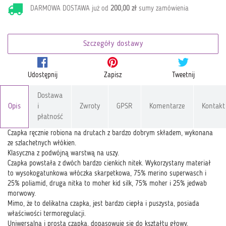
DARMOWA DOSTAWA już od
200,00 zł
sumy zamówienia
Szczegóły dostawy
Udostępnij
Zapisz
Tweetnij
Dostawa
Opis
i
Zwroty
GPSR
Komentarze
Kontakt
płatność
Czapka ręcznie robiona na drutach z bardzo dobrym składem, wykonana
ze szlachetnych włókien.
Klasyczna z podwójną warstwą na uszy.
Czapka powstała z dwóch bardzo cienkich nitek. Wykorzystany materiał
to wysokogatunkowa włóczka skarpetkowa, 75% merino superwasch i
25% poliamid, druga nitka to moher kid silk, 75% moher i 25% jedwab
morwowy.
Mimo, że to delikatna czapka, jest bardzo ciepła i puszysta, posiada
właściwości termoregulacji.
Uniwersalna i prosta czapka, dopasowuje się do kształtu głowy.