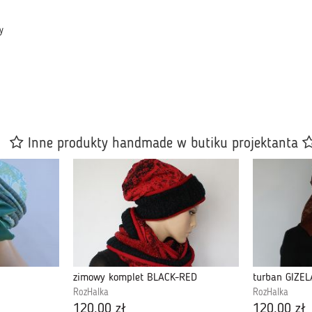
y
Inne produkty handmade w butiku projektanta
zimowy komplet BLACK-RED
turban GIZELA
RozHalka
RozHalka
120,00 zł
120,00 zł