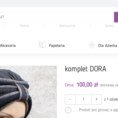
Świece
Zaproszenia
Sutasz
Akcesoria
Papeteria
Dla dziecka
komplet DORA
100,00 zł
Cena:
dostawa od
-
+
z 1 sztuk
Produkt jest gotowy, a je