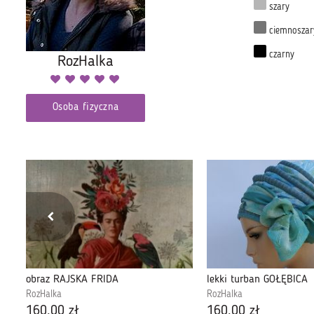
szary
ciemnoszar
czarny
RozHalka
Osoba fizyczna
obraz RAJSKA FRIDA
lekki turban GOŁĘBICA
RozHalka
RozHalka
160,00 zł
160,00 zł