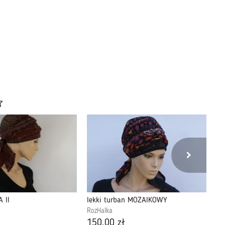
 II
lekki turban MOZAIKOWY
le
RozHalka
Ro
150,00 zł
13