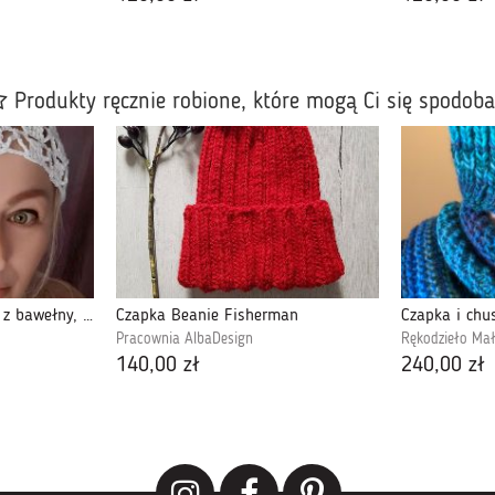
Produkty ręcznie robione, które mogą Ci się spodob
Ażurowa czapka na lato z bawełny, biała
Czapka Beanie Fisherman
Czapka i chu
Pracownia AlbaDesign
Rękodzieło Mał
140,00 zł
240,00 zł