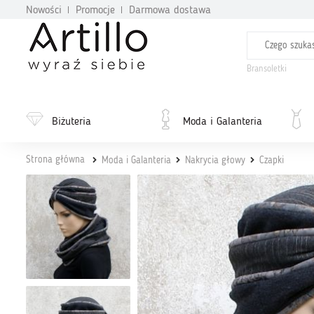
Nowości
Promocje
Darmowa dostawa
Bransoletki
Biżuteria
Moda i Galanteria
Strona główna
Moda i Galanteria
Nakrycia głowy
Czapki