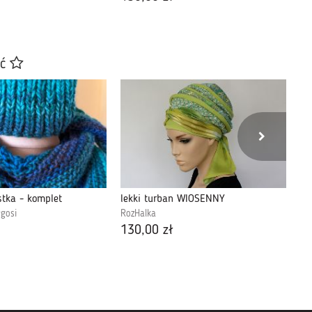
ać
stka - komplet
lekki turban WIOSENNY
Ci
gosi
RozHalka
Mo
130,00 zł
89