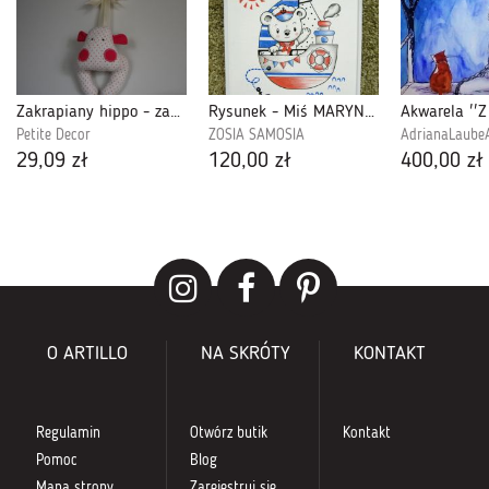
Zakrapiany hippo - zawieszka
Rysunek - Miś MARYNARZ
Petite Decor
ZOSIA SAMOSIA
AdrianaLaube
29,09 zł
120,00 zł
400,00 zł
O ARTILLO
NA SKRÓTY
KONTAKT
Regulamin
Otwórz butik
Kontakt
Pomoc
Blog
Mapa strony
Zarejestruj się