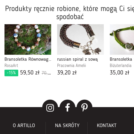
Produkty ręcznie robione, które mogą Ci si
spodobać
Bransoletka Równowaga i Dobrobyt
russian spiral z sową
RosaArt
Pracownia Amelii
Biżuterlandia
59,50 zł
39,20 zł
35,00 zł
-15%
70,00 zł
O ARTILLO
NA SKRÓTY
KONTAKT