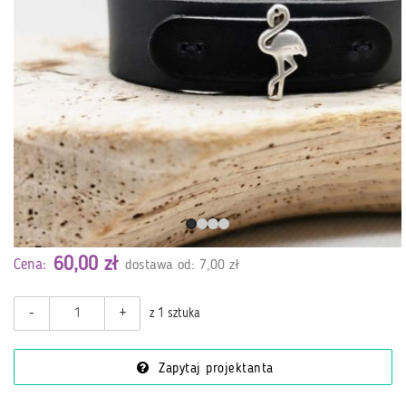
60,00 zł
Cena:
dostawa od: 7,00 zł
-
+
z 1 sztuka
Zapytaj projektanta