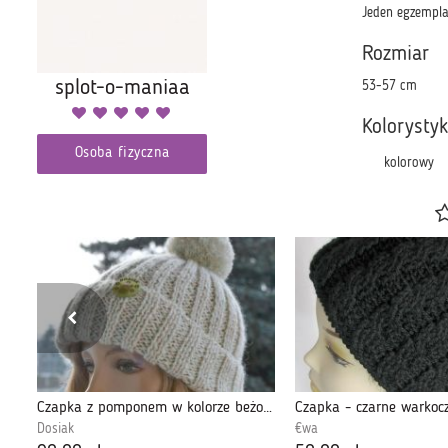
Jeden egzempla
Rozmiar
splot-o-maniaa
53-57 cm
Kolorysty
Osoba fizyczna
kolorowy
Czapka z pomponem w kolorze beżowy i seledyn
Czapka - czarne warkoc
Dosiak
€wa