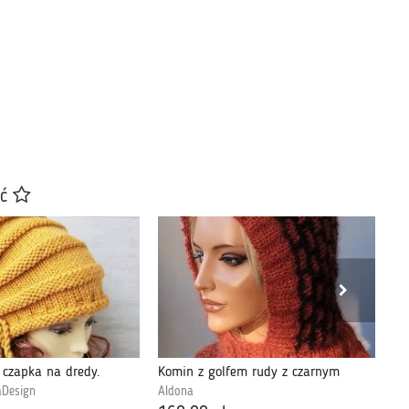
ać
czapka na dredy.
Komin z golfem rudy z czarnym
gr
aDesign
Aldona
BA