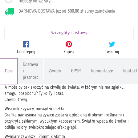
roboczy
od wpłaty
.
DARMOWA DOSTAWA już od
300,00 zł
sumy zamówienia
Szczegóły dostawy
Udostępnij
Zapisz
Tweetnij
Dostawa
Opis
i
Zwroty
GPSR
Komentarze
Kontakt
płatność
A może by tak skoczyć na chwilę do świata, w którym nie ma zgiełku,
smogu, pośpiechu? Tylko Ty i czas.
Chwilo, trwaj...
Wisiorek z żywicy, mosiądzu i szkła.
Grafika naniesiona na żywicę została ozdobiona drobnymi roślinami i
przykryta szklanym, wypukłym kaboszonem. Światło wpada do środka i
odbija kolory, zwielokrotniając efekt głębi.
Wymiary zawieszki: 25mm x 40mm