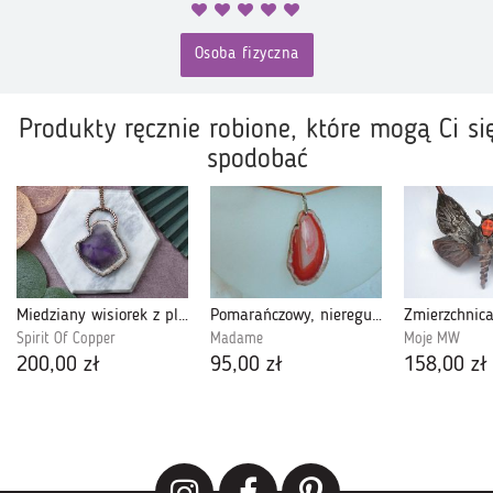
Osoba fizyczna
Produkty ręcznie robione, które mogą Ci si
spodobać
Miedziany wisiorek z plastrem ametystu #321
Pomarańczowy, nieregularny duży agat, wisiorek na rzemyku
Zmierzchnica
Spirit Of Copper
Madame
Moje MW
200,00 zł
95,00 zł
158,00 zł