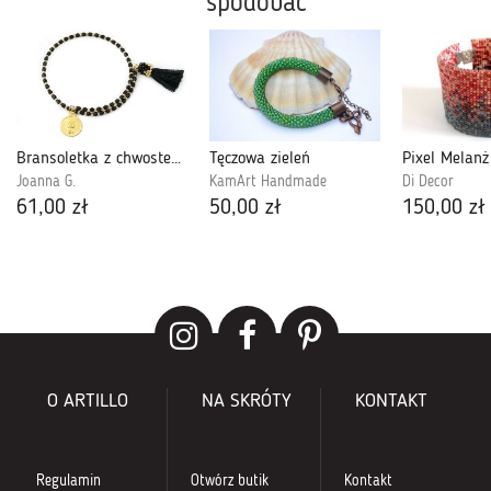
spodobać
Bransoletka z chwostem i monetą zawijana
Tęczowa zieleń
Joanna G.
KamArt Handmade
Di Decor
61,00 zł
50,00 zł
150,00 zł
O ARTILLO
NA SKRÓTY
KONTAKT
Regulamin
Otwórz butik
Kontakt