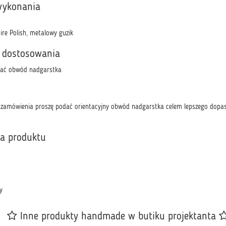
wykonania
ire Polish, metalowy guzik
 dostosowania
dać obwód nadgarstka
amówienia proszę podać orientacyjny obwód nadgarstka celem lepszego dopas
ka produktu
y
Inne produkty handmade w butiku projektanta