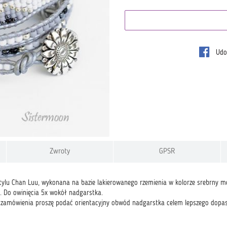
Udos
Zwroty
GPSR
ylu Chan Luu, wykonana na bazie lakierowanego rzemienia w kolorze srebrny metal
. Do owinięcia 5x wokół nadgarstka.
amówienia proszę podać orientacyjny obwód nadgarstka celem lepszego dopas