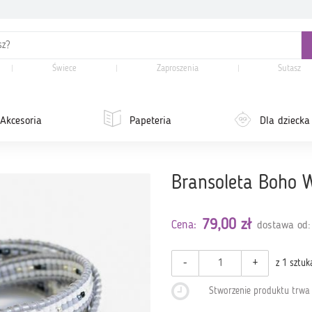
Świece
Zaproszenia
Sutasz
Akcesoria
Papeteria
Dla dziecka
Bransoleta Boho 
79,00 zł
Cena:
dostawa od:
-
+
z 1 sztuk
Stworzenie produktu trw