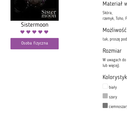
Materiał 
Skóra,
rzemyk, Toho, F
Sistermoon
Możliwość
tak, proszę po
Osoba fizyczna
Rozmiar
W uwagach do z
lub więcej).
Kolorysty
biały
szary
ciemnoszar