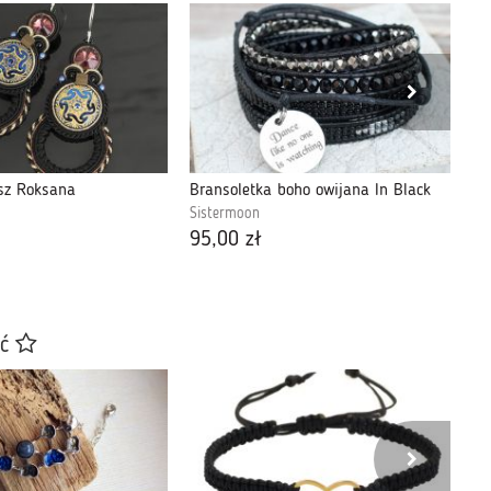
asz Roksana
Bransoletka boho owijana In Black
Ko
Sistermoon
Si
95,00 zł
89
ać