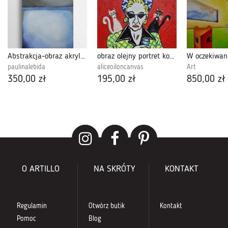
Abstrakcja-obraz akrylowy formatu 50/40 cm
obraz olejny portret kobiety ona i dwa koty
W oczekiwan
paulinalebida
aliceoiloncanvas
Art
350,00 zł
195,00 zł
850,00 zł
O ARTILLO
NA SKRÓTY
KONTAKT
Regulamin
Otwórz butik
Kontakt
Pomoc
Blog