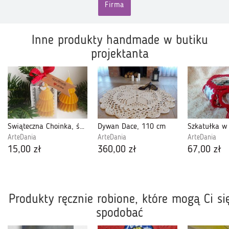
Firma
Inne produkty handmade w butiku
projektanta
Świąteczna Choinka, świeca z wosku pszczelego
Dywan Dace, 110 cm
Szkatułka w
ArteDania
ArteDania
ArteDania
15,00 zł
360,00 zł
67,00 zł
Produkty ręcznie robione, które mogą Ci si
spodobać