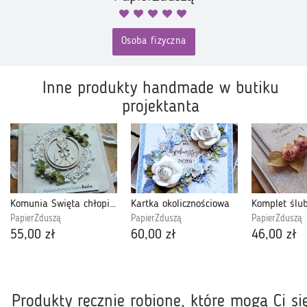
Osoba fizyczna
Inne produkty handmade w butiku
projektanta
Komunia Święta chłopiec
Kartka okolicznościowa
Komplet ślu
PapierZduszą
PapierZduszą
PapierZduszą
55,00 zł
60,00 zł
46,00 zł
Produkty ręcznie robione, które mogą Ci si