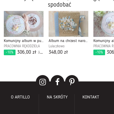
spodobać
Komunijny album w pudełku 617
Album na chrzest narodziny "Boy'sWorld"GOTOWY
PRACOWNIA RĘKODZIEŁA
Lulaczkowo
PRACOWNIA R
306,00 zł
348,00 zł
306
-10%
-10%
340,00 zł
O ARTILLO
NA SKRÓTY
KONTAKT