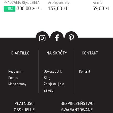
PRACOWNIA RĘKODZIEŁA
ArtPasjerenaty
Faristo
306,00 zł
157,00 zł
59,00 zł
-10%
340,00 zł
O ARTILLO
NA SKRÓTY
KONTAKT
Regulamin
Otwórz butik
Kontakt
Pomoc
Blog
Mapa strony
Zarejestruj się
Zaloguj
PŁATNOŚCI
BEZPIECZEŃSTWO
OBSŁUGUJE
GWARANTOWANE