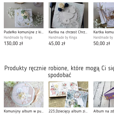
Pudełko komunijne z kielichem
Kartka na chrzest Chrzcielnica
Handmade by Kinga
Handmade by Kinga
Handmade by 
130,00 zł
45,00 zł
50,00 zł
Produkty ręcznie robione, które mogą Ci si
spodobać
Komunijny album w pudełku 618
223,Dziecięcy album zig-zag w komplecie z kartką.