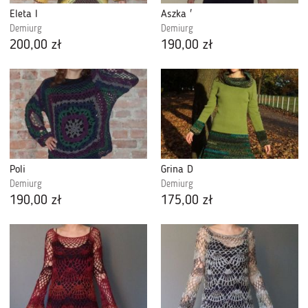
Eleta I
Aszka '
Demiurg
Demiurg
200,00 zł
190,00 zł
Poli
Grina D
Demiurg
Demiurg
190,00 zł
175,00 zł