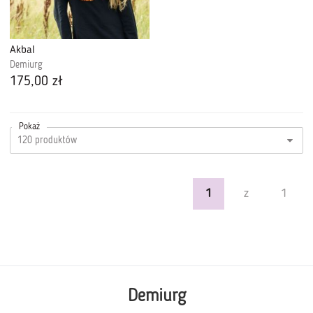
Akbal
Demiurg
175,00 zł
Pokaż
1
z
1
Demiurg