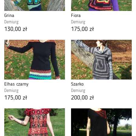
Grina
Fiora
Demiurg
Demiurg
130,00 zł
175,00 zł
Elhas czarny
Szarko
Demiurg
Demiurg
175,00 zł
200,00 zł