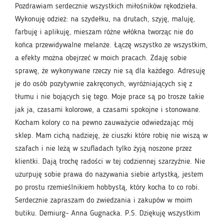
Pozdrawiam serdecznie wszystkich miłośników rękodzieła.
Wykonuję odzież: na szydełku, na drutach, szyję, maluję,
farbuję i aplikuję, mieszam różne włókna tworząc nie do
końca przewidywalne melanże. Łączę wszystko ze wszystkim,
a efekty można obejrzeć w moich pracach. Zdaję sobie
sprawę, że wykonywane rzeczy nie są dla każdego. Adresuję
je do osób pozytywnie zakręconych, wyróżniających się z
tłumu i nie bojących się tego. Moje prace są po trosze takie
jak ja, czasami kolorowe, a czasami spokojne i stonowane.
Kocham kolory co na pewno zauważycie odwiedzając mój
sklep. Mam cichą nadzieję, że ciuszki które robię nie wiszą w
szafach i nie leżą w szufladach tylko żyją noszone przez
klientki. Dają trochę radości w tej codziennej szarzyźnie. Nie
uzurpuję sobie prawa do nazywania siebie artystką, jestem
po prostu rzemieślnikiem hobbystą, który kocha to co robi.
Serdecznie zapraszam do zwiedzania i zakupów w moim
butiku. Demiurg- Anna Gugnacka. P.S. Dziękuję wszystkim