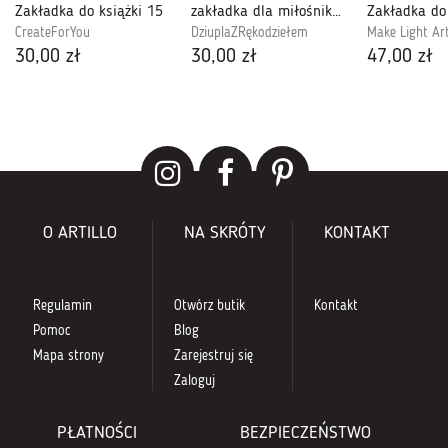
Zakładka do książki 15
zakładka dla miłośników malarstwa
CreateForYou
DziuplaZRękodziełem
Make Light Ar
30,00 zł
30,00 zł
47,00 zł
O ARTILLO
NA SKRÓTY
KONTAKT
Regulamin
Otwórz butik
Kontakt
Pomoc
Blog
Mapa strony
Zarejestruj się
Zaloguj
PŁATNOŚCI
BEZPIECZEŃSTWO