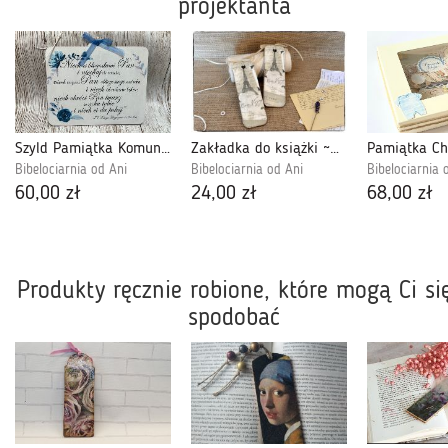
projektanta
Szyld Pamiątka Komunii Św.Chłopiec
Zakładka do książki ~Nostalgicznie w Paryżu~
Bibelociarnia od Ani
Bibelociarnia od Ani
Bibelociarnia 
60,00 zł
24,00 zł
68,00 zł
Produkty ręcznie robione, które mogą Ci si
spodobać