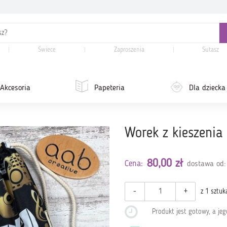
Świece
Zaproszenia
Sutasz
Akcesoria
Papeteria
Dla dziecka
Worek z kieszenia
80,00 zł
Cena:
dostawa od:
-
+
z 1 sztuk
Produkt jest gotowy, a je