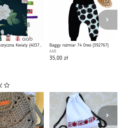
Szmatka sensoryczna Kwiaty (403797)
Baggy rozmiar 74 Oreo (392767)
AAB
AA
35,00 zł
20
ać