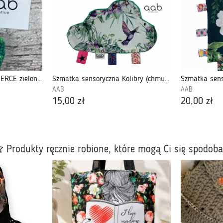
BRELOK SZYDEŁKOWE SERCE zielony melanż
Szmatka sensoryczna Kolibry (chmurka)( 416980)
AAB
AAB
15,00 zł
20,00 zł
Produkty ręcznie robione, które mogą Ci się spodob