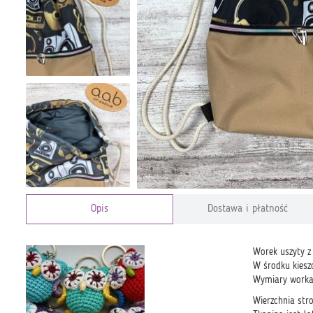
Opis
Dostawa i płatność
Worek uszyty z
W środku kies
Wymiary worka
Wierzchnia str