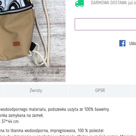
DARMOWA DOSTAWA już 
Udos
Zwroty
GPSR
 wodoodpornego materiału, podszewka uszyta ze 100% bawełny.
zonka zamykana na zamek.
 37*44 cm.
ona to tkanina wodoodporna, impregnowana, 100 % poliester.