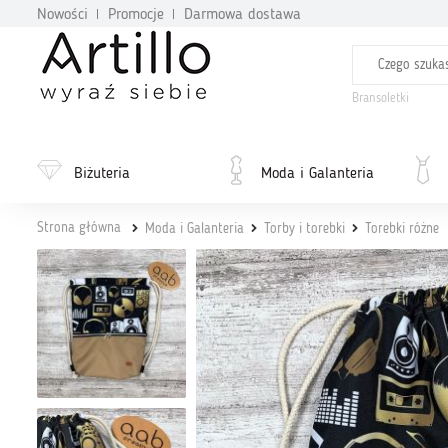
Nowości
Promocje
Darmowa dostawa
Bransoletki
Biżuteria
Moda i Galanteria
Strona główna
Moda i Galanteria
Torby i torebki
Torebki różne