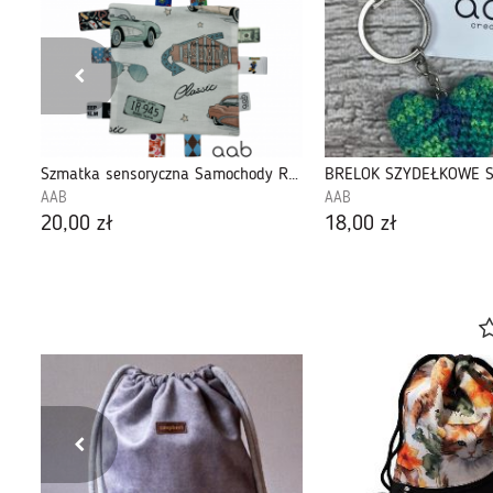
GUMKA DO WŁOSÓW, SCRUNCHY (425561)
Szmatka sensoryczna Samochody Retro (412983)
AAB
AAB
20,00 zł
18,00 zł