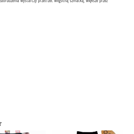
 zabrudzenia wystarczy przetrzeć wilgotną szmatką, większe przez