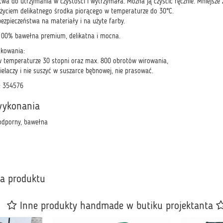
twa do utrzymania w czystości i wytrzymała. Można ją czyścić ręcznie. Mniejsze
życiem delikatnego środka piorącego w temperaturze do 30°C.
ezpieczeństwa na materiały i na użyte farby.
100% bawełna premium, delikatna i mocna.
tkowania:
w temperaturze 30 stopni oraz max. 800 obrotów wirowania,
elaczy i nie suszyć w suszarce bębnowej, nie prasować.
: 354576
wykonania
odporny, bawełna
ka produktu
Inne produkty handmade w butiku projektanta