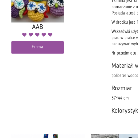
Tkanina jest ła
namaczanie z u
Posiada atest b
W środku jest 
AAB
Wskazówki uży
prać w pralce 
nie używać wybi
Firma
Nr przedmiotu 
Materiał 
poliester wodo
Rozmiar
37*44 cm
Kolorysty